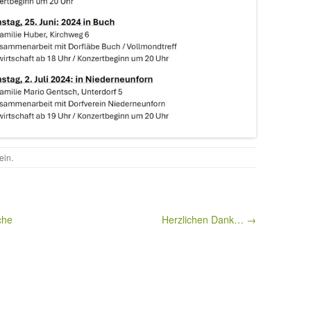
ein
.
che
Herzlichen Dank… →