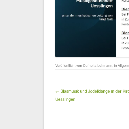
Veröffentlicht von
Cornelia Lehmann
, in
Allgem
Beitragsnavigation
← Blasmusik und Jodelklänge in der Kir
Uesslingen