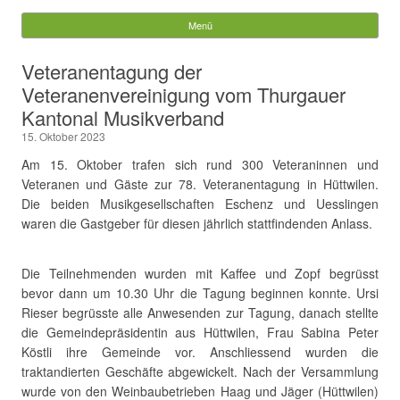
MG Uesslingen
Menü
Springe zum Inhalt
Suchen
Veteranentagung der
nach:
Veteranenvereinigung vom Thurgauer
Kantonal Musikverband
15. Oktober 2023
Am 15. Oktober trafen sich rund 300 Veteraninnen und
Veteranen und Gäste zur 78. Veteranentagung in Hüttwilen.
Die beiden Musikgesellschaften Eschenz und Uesslingen
waren die Gastgeber für diesen jährlich stattfindenden Anlass.
Die Teilnehmenden wurden mit Kaffee und Zopf begrüsst
bevor dann um 10.30 Uhr die Tagung beginnen konnte. Ursi
Rieser begrüsste alle Anwesenden zur Tagung, danach stellte
die Gemeindepräsidentin aus Hüttwilen, Frau Sabina Peter
Köstli ihre Gemeinde vor. Anschliessend wurden die
traktandierten Geschäfte abgewickelt. Nach der Versammlung
wurde von den Weinbaubetrieben Haag und Jäger (Hüttwilen)