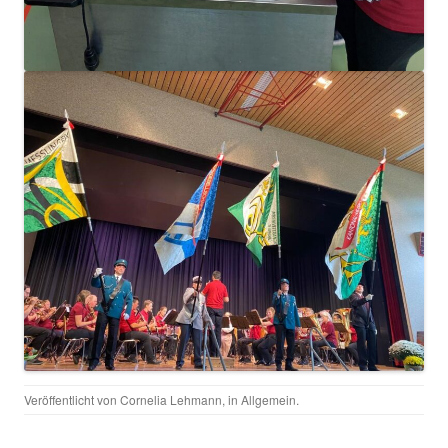
Veröffentlicht von
Cornelia Lehmann
, in
Allgemein
.